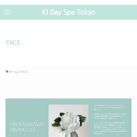
KI Day Spa Tokyo
FACE
ホーム
FACE