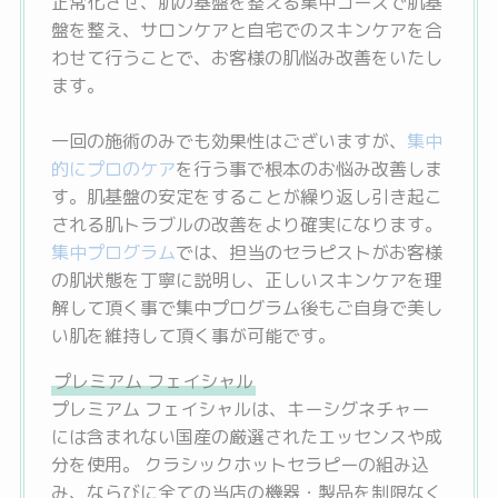
正常化させ、肌の基盤を整える集中コースで肌基
盤を整え、サロンケアと自宅でのスキンケアを合
わせて行うことで、お客様の肌悩み改善をいたし
ます。
一回の施術のみでも効果性はございますが、
集中
的にプロのケア
を行う事で根本のお悩み改善しま
す。肌基盤の安定をすることが繰り返し引き起こ
される肌トラブルの改善をより確実になります。
集中プログラム
では、担当のセラピストがお客様
の肌状態を丁寧に説明し、正しいスキンケアを理
解して頂く事で集中プログラム後もご自身で美し
い肌を維持して頂く事が可能です。
プレミアム フェイシャル
プレミアム フェイシャルは、キーシグネチャー
には含まれない国産の厳選されたエッセンスや成
分を使用。 クラシックホットセラピーの組み込
み、ならびに全ての当店の機器・製品を制限なく