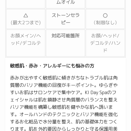
ムオイル
ストーンセラ
(最大2つまで)
ピー
（制限なし）
お顔メイン/ヘ
対応可能箇所
お顔/ヘッド/
ッド/デコルテ
デコルテ/ハン
ド
敏感肌・赤み・アレルギーにも悩みの方
赤みが出やすく敏感肌に傾きがちなトラブル肌は角
質層のバリア機能の回復がキーポイント。ゆらぎや
すいお肌はサロンケアで集中ケア。KI Day Spaのフ
ェイシャルは肌を鎮静させ角質層のバランスを整え
バリア機能を構築し敏感肌を健やかな肌へ誘いま
す。オールハンドのテクニックとバリア機能を強化
するお化粧品で水分量を整え、肌の基礎体力をつく
ります。肌を外的要因からしっかりと守る保護用美