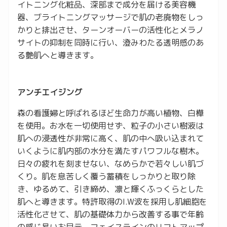
イトニング化粧品、深部まで成分を届ける美容機
器、ブライトニングマッサージで肌の老廃物をしっ
かりと排出させ、ターンオーバーの活性化とメラノ
サイトの抑制を同時に行い、澄みわたる透明感のあ
る艶肌へと導きます。
アンチエイジング
森の看護婦と呼ばれるほど生命力が高い植物、白樺
を使用。お水を一切使用せず、粒子の小さい樹液は
肌への浸透性が非常に高く、肌の中へ吸い込まれて
いくように肌内部の水分を満たすパワフルな樹木。
日々の疲れを刻ませない、なめらかで若々しい肌づ
くり。肌を息苦しく覆う蓄積をしっかりと取り除
き、ゆるめて、引き締め、凛と輝くふっくらとした
肌へと導きます。特許取得のI.W波を採用し肌細胞を
活性化させて、肌の基礎体力から改善する事で年齢