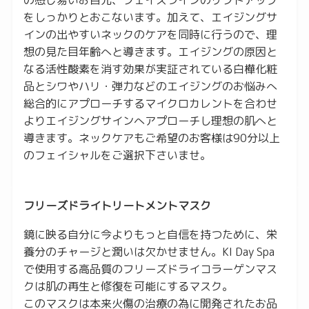
の感じ易いお目元、フェイスラインのリフトアップ
をしっかりとおこないます。加えて、エイジングサ
インの出やすいネックのケアを同時に行うので、理
想の見た目年齢へと導きます。エイジングの原因と
なる活性酸素を消す効果が実証されている白樺化粧
品とシワやハリ・弾力などのエイジングのお悩みへ
総合的にアプローチするマイクロカレントを合わせ
よりエイジングサインへアプローチし理想の肌へと
導きます。ネックケアもご希望のお客様は90分以上
のフェイシャルをご選択下さいませ。
フリーズドライトリートメントマスク
鏡に映る自分に今よりもっと自信を持つために、栄
養分のチャージと潤いは欠かせません。KI Day Spa
で使用する高品質のフリーズドライコラーゲンマス
クは肌の再生と修復を可能にするマスク。
このマスクは本来火傷の治療の為に開発されたお品